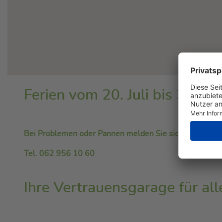
go to this site
siehe dazu hier
Ferien vom 20. Juli bis 3. Au
Bei Problemen oder Pannen melden Sie sich bitte an 
Tel. 062 956 10 60
Ihre Vertrauensgarage für al