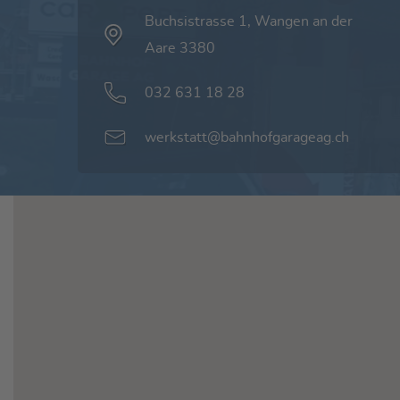
Buchsistrasse 1, Wangen an der
Aare 3380
032 631 18 28
werkstatt@bahnhofgarageag.ch