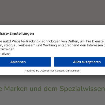
gust 2026
Schlossgarage AG, 3367 Thörigen
le Marken und dem Spezialwissen 